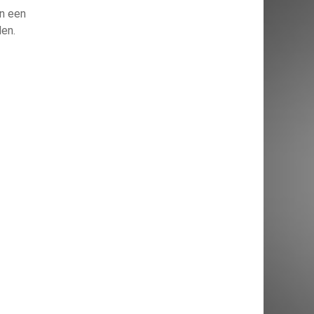
an een
den.