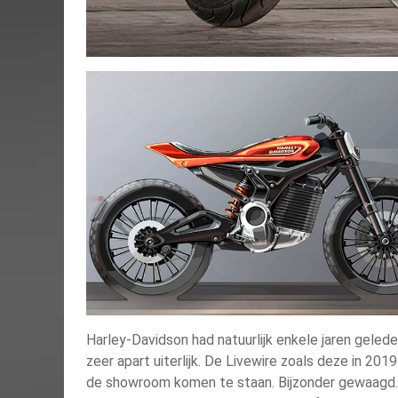
Harley-Davidson had natuurlijk enkele jaren geled
zeer apart uiterlijk. De Livewire zoals deze in 20
de showroom komen te staan. Bijzonder gewaagd.