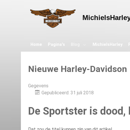
MichielsHarle
Home
Pagina's
Blog
MichielsHarley
Nieuwe Harley-Davidson 
Gegevens
Gepubliceerd: 31 juli 2018
De Sportster is dood, 
Dat zou de titel kunnen zijn van dit artikel.