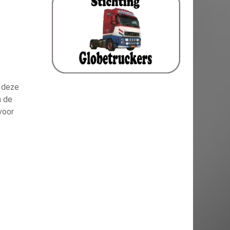
 deze
n de
voor