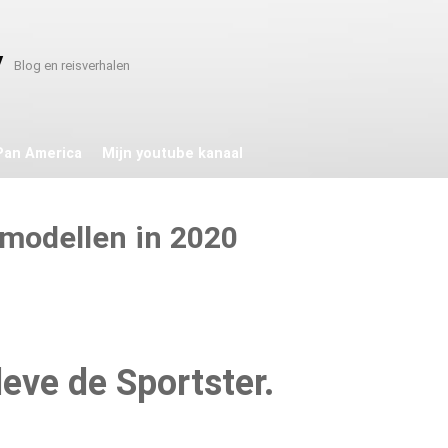
y
Blog en reisverhalen
Pan America
Mijn youtube kanaal
modellen in 2020
leve de Sportster.