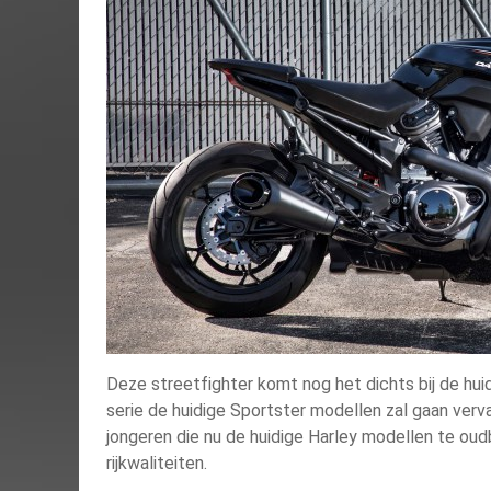
Deze streetfighter komt nog het dichts bij de hui
serie de huidige Sportster modellen zal gaan verv
jongeren die nu de huidige Harley modellen te oudb
rijkwaliteiten.