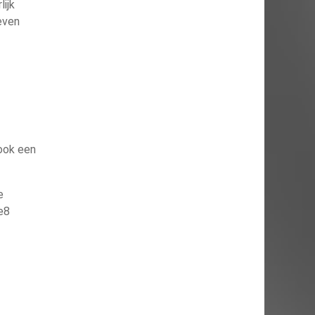
ijk
 even
ook een
e
e8