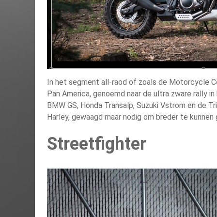
In het segment all-raod of zoals de Motorcycle 
Pan America, genoemd naar de ultra zware rally i
BMW GS, Honda Transalp, Suzuki Vstrom en de Tri
Harley, gewaagd maar nodig om breder te kunnen 
Streetfighter