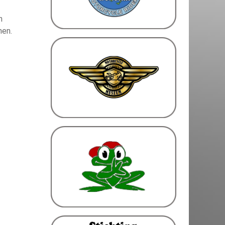
n
men.