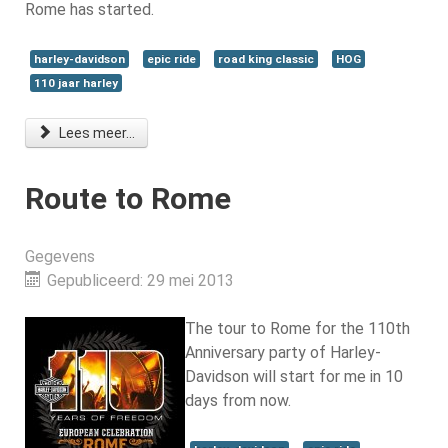
Rome has started.
harley-davidson
epic ride
road king classic
HOG
110 jaar harley
Lees meer...
Route to Rome
Gegevens
Gepubliceerd: 29 mei 2013
The tour to Rome for the 110th
Anniversary party of Harley-
Davidson will start for me in 10
days from now.