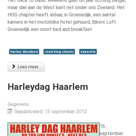
Het Back to Basic weekend gaat dit jaar richting België,
maar dan aan de West kant net onder ons Zeeland. Het
HOG chapter heeft aldaar, in Groenedijk, een aantal
kamers in het motorbike hotel gehuurd, Bikers Loft
Groenedijk een soort bed and breakfast.
harley-davidson
road king classic
vakantie
Lees meer...
Harleydag Haarlem
Gegevens
Gepubliceerd: 15 september 2012
16
september