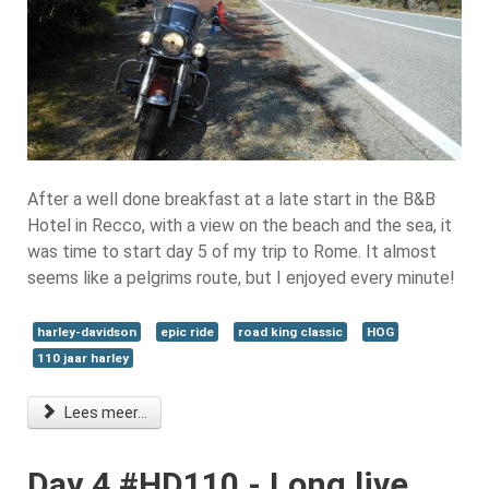
After a well done breakfast at a late start in the B&B
Hotel in Recco, with a view on the beach and the sea, it
was time to start day 5 of my trip to Rome. It almost
seems like a pelgrims route, but I enjoyed every minute!
harley-davidson
epic ride
road king classic
HOG
110 jaar harley
Lees meer...
Day 4 #HD110 - Long live