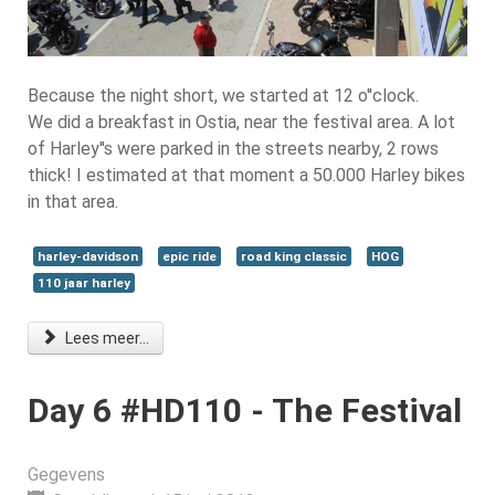
Because the night short, we started at 12 o''clock.
We did a breakfast in Ostia, near the festival area. A lot
of Harley''s were parked in the streets nearby, 2 rows
thick! I estimated at that moment a 50.000 Harley bikes
in that area.
harley-davidson
epic ride
road king classic
HOG
110 jaar harley
Lees meer...
Day 6 #HD110 - The Festival
Gegevens