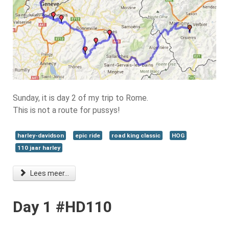
Sunday, it is day 2 of my trip to Rome.
This is not a route for pussys!
harley-davidson
epic ride
road king classic
HOG
110 jaar harley
Lees meer...
Day 1 #HD110