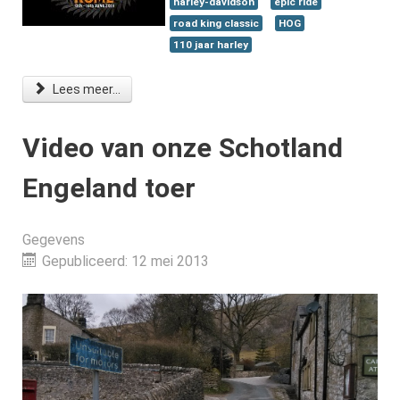
harley-davidson
epic ride
road king classic
HOG
110 jaar harley
Lees meer...
Video van onze Schotland
Engeland toer
Gegevens
Gepubliceerd: 12 mei 2013