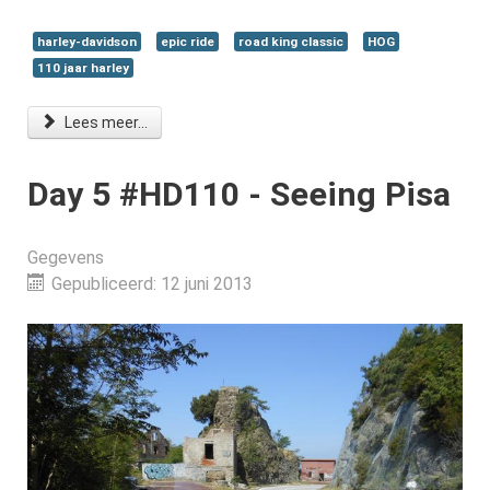
harley-davidson
epic ride
road king classic
HOG
110 jaar harley
Lees meer...
Day 5 #HD110 - Seeing Pisa
Gegevens
Gepubliceerd: 12 juni 2013