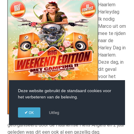
Haarlem
Harleydag
Ik nodig
Marco uit om
mee te rijden
naar de
Harley Dag in
Haarlem.
Deze dag, in
dit geval
voor het
eerst als
dagen op
Deze website gebruikt de standaard cookies voor
het verbeteren van de beleving.
zaterdag en
zondag,
wordt
OK
Uitleg
georganiseerd door de Haarlemse Hells Angels en 2 jaar
geleden was dit een ook al een gezellig dag.