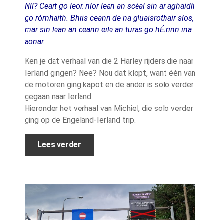
Níl? Ceart go leor, níor lean an scéal sin ar aghaidh
go rómhaith. Bhris ceann de na gluaisrothair síos,
mar sin lean an ceann eile an turas go hÉirinn ina
aonar.
Ken je dat verhaal van die 2 Harley rijders die naar
Ierland gingen? Nee? Nou dat klopt, want één van
de motoren ging kapot en de ander is solo verder
gegaan naar Ierland.
Hieronder het verhaal van Michiel, die solo verder
ging op de Engeland-Ierland trip.
Lees verder